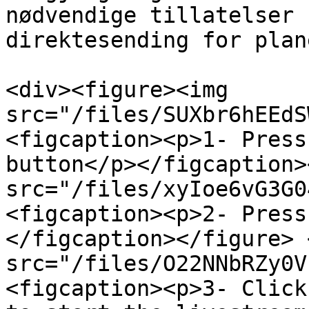
nødvendige tillatelser 
direktesending for plan
<div><figure><img 
src="/files/SUXbr6hEEdS
<figcaption><p>1- Press
button</p></figcaption>
src="/files/xyIoe6vG3G0
<figcaption><p>2- Press
</figcaption></figure> 
src="/files/O22NNbRZy0V
<figcaption><p>3- Click